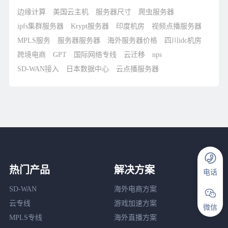
边缘计算
美国云主机
服务器尺寸
爬虫服务器
ipfs集群服务器
Krypt服务器
印度机房
视频点播服务器
MPLS服务
服务器服务器
海外服务器价格
四川idc机房
跨境电商
GPT
国际网络专线
云迁移
nps
SD-WAN接入
日本数据中心
云点播服务器
热门产品
解决方案
电话
SD-WAN
海外电商方案
云专线
游戏加速方案
微信
MPLS专线
海外直播方案