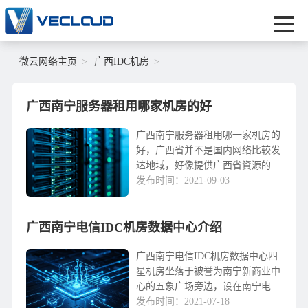
微云网络主页
广西IDC机房
广西南宁服务器租用哪家机房的好
广西南宁服务器租用哪一家机房的
好，广西省并不是国内网络比较发
达地域，好像提供广西省資源的
IDC企业身就很少，此外服务器租
发布时间：2021-09-03
用后全是根据远程控制容管理方法
的。广西南宁服务器租用挑选微云
广西南宁电信IDC机房数据中心介绍
网络。Vecloud...
广西南宁电信IDC机房数据中心四
星机房坐落于被誉为南宁新商业中
心的五象广场旁边，设在南宁电信
第二枢纽大楼12楼及25楼。广西南
发布时间：2021-07-18