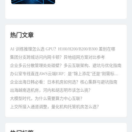
宁电信IDC数据中心机房紧邻横贯
广西东西方向的交通主干道外环快
速公路，道路...
热门文章
AI 训练推理怎么选 GPU？H100/H200/B200/B300 差别在哪
集团分支跨城访问内网卡顿？异地组网方案对比参考
企业多云分散管理处处碰壁？多云互联架构、避坑与优化指南
办公室专线直连AWS云端ERP：是“锦上添花”还是“刚需标配”？
企业出海日韩必看：日本机房如何选？核心集群与避坑指南
出海越南选机房，河内和胡志明市该怎么挑？
大模型时代，为什么需要算力中心互联？
上交所接入通道调整，量化机构托管机房怎么选？