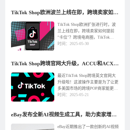
企业产生影响。TikTok近年来持续
优化电商业务，包括调整团队结构
TikTok Shop欧洲波兰上线在即，跨境卖家如何提前“卡位”？
以控制成本。分析认...
TikTok Shop欧洲扩张进行时，波
兰上线在即，跨境卖家如何提前
“卡位”？跨境电商圈，TikTok
Shop无疑是一颗最亮的星。就在大
时间：2025-05-30
家还在研究德国、法国的市场节奏
时，TikTok计划将波兰纳入第七个
欧洲站点！自2021年TikTok...
TikTok Shop跨境官网大升级，ACCU和ACXU商家快来抢占美国市场！
最近TikTok Shop跨境英文官网大
升级啦！这波操作主要是为了让更
多美国市场的跨境POP商家能更轻
松地加入。先说说这次升级的亮
时间：2025-05-21
点，官网现在对习惯用英文的商家
特别友好，想查最新的入驻指南、
了解新商家的激励政策，或者看看
eBay发布全新AI视频生成工具，助力卖家增强商品曝光度
有什么活动资讯，点开...
eBay近期推出了一款创新的AI视频