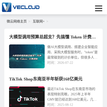
微云网络主页
互联网+
大模型调用预算总超支？先搞懂 Token 计费规则
做AI大模型调用、搭建企业智能应
用、采购大模型服务时，“token”是
最常碰到的计价单位，但很多人都
有同款疑惑：明明按汉字算内容，
时间：2026-07-22
为什么非要用token计量？同样一
千字，为什么不同模型消耗的
TikTok Shop东南亚半年斩获168亿美元
token差很多？对话太长为什么会
被强制截断？在A...
最近TikTok Shop在东南亚市场的
表现特别亮眼，2025年上半年
GMV就已经达到168亿美元，几乎
赶上了去年全年的成绩。泰国和印
时间：2025-08-12