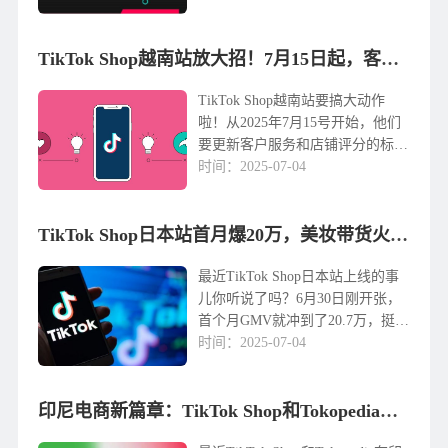
尼这两个市场表现最突出，泰国半
年就做到了54亿美元，带动当地电
商规模大幅提升，印尼也有43亿美
TikTok Shop越南站放大招！7月15日起，客服评分要玩新花样啦！
元，和去年全...
TikTok Shop越南站要搞大动作
啦！从2025年7月15号开始，他们
要更新客户服务和店铺评分的标
准，主要是想让买家的体验更好，
时间：2025-07-04
店铺也能更有竞争力。具体的变化
还挺多的，我给你掰扯掰扯。首
先，从7月15号起，平台会把“12小
TikTok Shop日本站首月爆20万，美妆带货火了！
时回复率”加到...
最近TikTok Shop日本站上线的事
儿你听说了吗？6月30日刚开张，
首个月GMV就冲到了20.7万，挺猛
的！尤其是美妆个护类目，销售额
时间：2025-07-04
直接飙到7.28万，感觉日本消费者
对这块儿需求特别旺。日本可是全
球第四大电商市场，月活用户超
印尼电商新篇章：TikTok Shop和Tokopedia整合卖家中心
3300万...