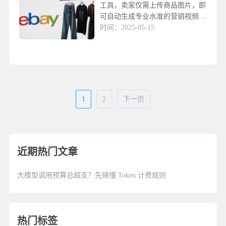
工具，卖家仅需上传商品图片，即
可自动生成专业水准的营销视频，
并可直接分享至TikTok、YouTube
时间：2025-05-15
等社交媒体平台。该功能已融入美
国站点的卖家中心，卖家可实时查
看社交媒体数据表现，无需具备视
频编辑技能或...
1
2
下一页
近期热门文章
大模型调用预算总超支？先搞懂 Token 计费规则
热门标签