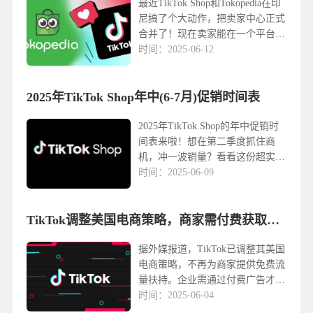
最近TikTok Shop和Tokopedia在印
尼搞了个大动作，把卖家中心正式
合并了！现在卖家能在一个平台上
统一管理双平台的店铺、商品和营
时间：2025-06-12
销活动，操作起来方便多了。据
TikTok Shop印尼的总裁Melissa
2025年TikTok Shop年中(6-7月)促销时间表
Siska Jumint...
2025年TikTok Shop的年中促销时
间表来啦！想在第二季度抓住商
机，冲一波销量？看看这份超实用
的促销指南，帮你选品、备货，轻
时间：2025-06-09
松应对大促！6月夏季促销 重要程
度：五星 覆盖地区：美国、英
国、西班牙、德国、意大利、法
TikTok调整美国电商策略，商家需付费获取推荐流量
国、墨西哥 适...
据外媒报道，TikTok已调整其美国
电商策略，不再为商家提供免费流
量扶持。企业需通过付费广告才能
在「为您推荐」页面获得曝光。这
时间：2025-06-04
一变化可能对依赖免费流量的小型