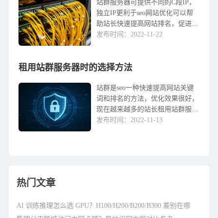
速度相对较慢，导致跳出率相对较
站群服务器可提供不同的C段IP，
高。因此，当我们租用服务器
独立IP更利于seo网站优化可以帮
时，...
助站长快速提高网站排名，促进文
章的收录。如今，随着站群服务器
发布时间：2022-11-22
的广泛使用，租用的客户群也在逐
渐增加。那么，在韩群服务器租赁
租用站群服务器时的选择方法
时应该注意什么呢？一、网络线路
选择因为网络延迟SEO影响很大，
现在很多机房的站群服务器都有很
站群是seo一种快速提高网站关键
多不同类型的线路可供选...
词和排名的方法，优化效果很好，
现在越来越多的站长租用站群服务
器，租用可靠的服务器需要在很多
发布时间：2022-11-13
方面进行比较，以下微云网络将与
您讨论租用站群服务器的选择。
1、访问速度无论选择哪种类型的
服务器，访问速度都是一个值得考
虑的问题。服务器的运行速度直接
热门文章
影响站组的呼应时间。服务器访
问...
AI 训练推理怎么选 GPU？H100/H200/B200/B300 差别在哪