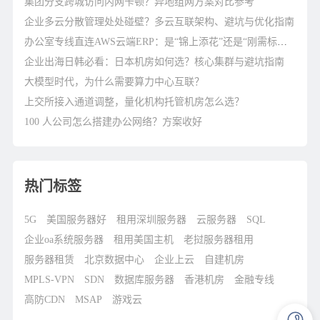
集团分支跨城访问内网卡顿？异地组网方案对比参考
企业多云分散管理处处碰壁？多云互联架构、避坑与优化指南
办公室专线直连AWS云端ERP：是“锦上添花”还是“刚需标配”？
企业出海日韩必看：日本机房如何选？核心集群与避坑指南
大模型时代，为什么需要算力中心互联？
上交所接入通道调整，量化机构托管机房怎么选？
100 人公司怎么搭建办公网络？方案收好
热门标签
5G
美国服务器好
租用深圳服务器
云服务器
SQL
企业oa系统服务器
租用美国主机
老挝服务器租用
服务器租赁
北京数据中心
企业上云
自建机房
MPLS-VPN
SDN
数据库服务器
香港机房
金融专线
高防CDN
MSAP
游戏云