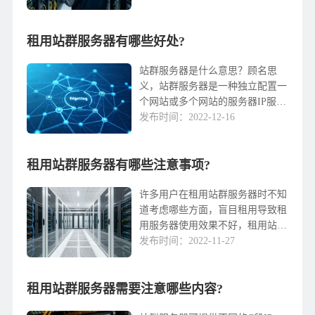
三个独立的ip。如果你想单独购买
ip，成本非常高，多个ip站群服务
租用站群服务器有哪些好处?
器可以提供多达256个独立的ip，
成本相对较低，对网站搜索引擎优
化非常有帮助。关于站群多ip服务
站群服务器是什么意思？顾名思
器，有很多名...
义，站群服务器是一种独立配置一
个网站或多个网站的服务器IP服务
器。因此，与普通服务器相比，站
发布时间：2022-12-16
群服务器最大的特点是IP数量很
多。那么使用租用站群服务器有什
租用站群服务器有哪些注意事项?
么好处呢？租用站群服务器的优
点：1.多网站优化大量的独立IP对
于不同的人来说，自然有不同的作
许多用户在租用站群服务器时不知
用，必须用这么多IP对于网站...
道考虑哪些方面，盲目租用导致租
用服务器使用效果不好，租用站群
服务器稳定，所以用户需要了解以
发布时间：2022-11-27
下方面，以下微云网络将向您介绍
租用站群服务器的预防措施。1、
租用站群服务器需要注意哪些内容?
访问速度访问速度非常重要。如果
访问速度非常慢，用户打开网站的