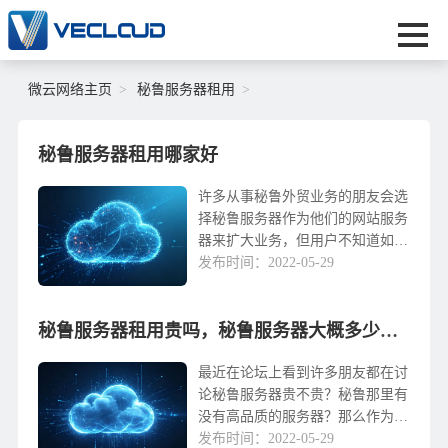
微云网络主页
秘鲁服务器租用
秘鲁服务器租用哪家好
许多从事秘鲁外贸业务的朋友会选
择秘鲁服务器作为他们的网站服务
器来扩大业务，但用户不知道如何
选择更合适的秘鲁服务器，那么哪
发布时间：2022-05-29
个更适合租用秘鲁服务器呢？租秘
鲁服务器哪个好？没有实力的秘鲁
机房一定不能为用户提...
秘鲁服务器租用贵吗，秘鲁服务器大概多少钱一个月？
最近在论坛上看到许多朋友都在讨
论秘鲁服务器贵不贵？秘鲁那里有
没有高品质的服务器？那么作为一
家专业的IDC我给大家简单说一下
发布时间：2022-05-29