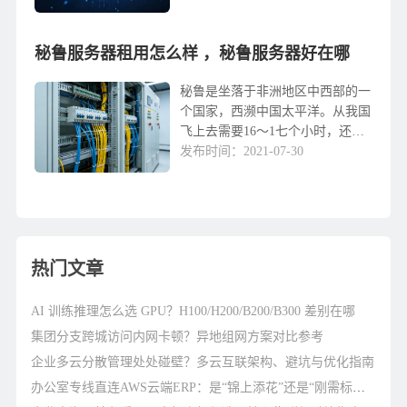
服务商。秘鲁共和国(西班牙
语:LaRepúblicadelPerú），简称秘
秘鲁服务器租用怎么样 ，秘鲁服务器好在哪
鲁...
秘鲁是坐落于非洲地区中西部的一
个国家，西濒中国太平洋。从我国
飞上去需要16～1七个小时，还需
要转折。尽管只有3000来万的人
发布时间：2021-07-30
口，秘鲁占地12八万平方千米，在
全球国家领土面积排行第20。秘鲁
是传统式农煤...
热门文章
AI 训练推理怎么选 GPU？H100/H200/B200/B300 差别在哪
集团分支跨城访问内网卡顿？异地组网方案对比参考
企业多云分散管理处处碰壁？多云互联架构、避坑与优化指南
办公室专线直连AWS云端ERP：是“锦上添花”还是“刚需标配”？