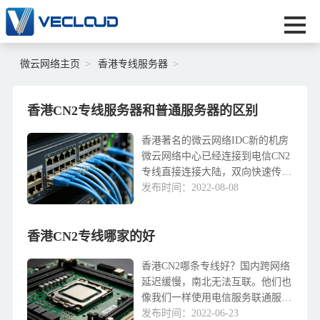
微云网络主页
香港专线服务器
香港CN2专线服务器和普通服务器的区别
香港著名的微云网络IDC新的机房
微云网络中心已经连接到电信CN2
专线直接连接大陆，双向快速传
输，近期正确CN带宽全新扩容，
发布时间：2022-08-08
香港-大陆互访质量大大提高，大
陆访问ping值稳定30ms左右，互联
香港CN2专线哪家的好
网资源和技术得天独厚，服务器带
宽充足，IP资源丰富，非常适合发
展外贸业务。因此，为了提供更快
香港CN2哪条专线好？国内跨网络
的访问速度和更稳定...
延迟缓慢，南北无法互联。他们也
像我们一样使用电信服务联通服务
吗？如果没有，他们如何解决这个
发布时间：2022-06-23