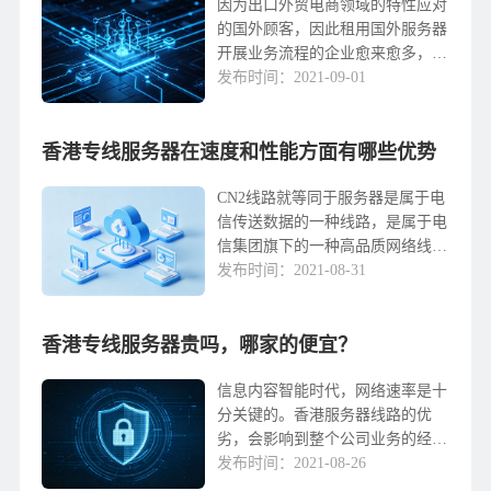
因为出口外贸电商领域的特性应对
的国外顾客，因此租用国外服务器
开展业务流程的企业愈来愈多，因
为如今朝向欧美国家市场的跨境电
发布时间：2021-09-01
商电商升值快速，每一年带来高额
的顺差，因为国内电商市场也将近
香港专线服务器在速度和性能方面有哪些优势
饱和状态，因而租用香...
CN2线路就等同于服务器是属于电
信传送数据的一种线路，是属于电
信集团旗下的一种高品质网络线
路。现阶段有着CN2线路的香港服
发布时间：2021-08-31
务器在市场上也是非常火热的。这
儿给大家介绍下香港cn2专线服务
香港专线服务器贵吗，哪家的便宜？
器在效率和性能方...
信息内容智能时代，网络速率是十
分关键的。香港服务器线路的优
劣，会影响到整个公司业务的经营
发展趋势。什么样的香港服务器速
发布时间：2021-08-26
率更快，自然是香港专线服务器。