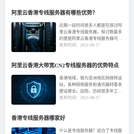
这么快的香港专线服务器贵吗，哪
阿里云香港专线服务器有哪些优势？
一家的划算？更快的香港...
近期一段时间很多人都是在探讨阿
里云香港专线服务器，探讨数最多
的便是阿里云香港专线服务器可以
给企业带来什么益处，是不是可以
发布时间：2021-08-17
给企业带来一定的协助，而今日大
家就就着这种问题一起来讨论一
阿里云香港大带宽CN2专线服务器的优势特点
下。在阿里云香港专线服...
香港地域，做为亚洲地区网络转运
站，各种网络服务和通讯器材基本
建设健全。因而，历经很多年工作
经验累积，香港服务器优点十分突
发布时间：2021-08-17
显，慢慢变成国内出口外贸企业建
网站优选的网站服务平台。那麼阿
香港专线服务器哪家好
里云香港大带宽CN2...
什么是专线服务器？说白了专线服