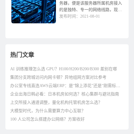
务器，便是该服务器所属机房接入
的是独特、专一的网络线路，现阶
段较为普遍的如光纤线、CN2专线
发布时间：2021-08-01
线路，具备大带宽、稳定性好、延
迟时间低及其扩展性强等特性，可
以充分保障网站的快...
热门文章
AI 训练推理怎么选 GPU？H100/H200/B200/B300 差别在哪
集团分支跨城访问内网卡顿？异地组网方案对比参考
办公室专线直连AWS云端ERP：是“锦上添花”还是“刚需标配”？
企业出海日韩必看：日本机房如何选？核心集群与避坑指南
上交所接入通道调整，量化机构托管机房怎么选？
大模型时代，为什么需要算力中心互联？
100 人公司怎么搭建办公网络？方案收好