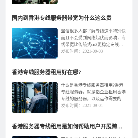
技术问题？如果没有跨网络延迟的
问题，这种现象是如何在中国引起
国内到香港专线服务器带宽为什么这么贵
的？事实上，每个地...
坚信很多人都了解专线速率特别快
而且不会受到网络起伏而影响，专
线带宽比传统式cn2更稳定专线网
络可以根据内部网传送数据进而达
发布时间：2021-09-03
到网络不会受到外网地址所影响，
换句话说服务器在国内拉一条专线
香港专线服务器租用好在哪?
到香港直达不但可以...
什么是香港专线服务器租用?香港
专线服务器，就是指企业租用香港
专线的服务器，以及运作需要的电
力工程、网络、数据信息测算和储
发布时间：2021-09-01
存的硬件配置设施等，为此来构建
自然环境运作其应用程序流程。在
香港专线服务器服务项...
香港服务器专线租用是如何帮助用户开展跨境电商业务的?