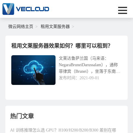
微云网络主页
租用文莱服务器
租用文莱服务器效果如何？哪里可以租到？
文莱达鲁萨兰国（马来语：
NegaraBruneiDarussalam），通称
菲律宾（Brunei），坐落于东南亚
地区的婆罗洲南岸。和菲律宾的砂
发布时间：2021-09-01
拉越、沙巴统称北婆三邦，是一个
君主专制国家。菲律宾经济发展...
热门文章
AI 训练推理怎么选 GPU？H100/H200/B200/B300 差别在哪