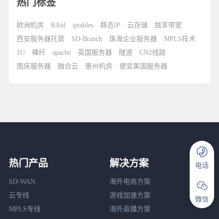
热门标签
欧洲机房
RAid
iptables
静态IP
云存储
独享带宽
西安服务器托管
SD-Branch
珠海企业服务器
MPLS技术
1U
裸纤
apache
英国服务器
隧道
CN2线路
图床服务器
融合云
惠州机房
便宜美国服务器
热门产品
解决方案
电话
SD-WAN
海外电商方案
云专线
游戏加速方案
微信
MPLS专线
海外直播方案