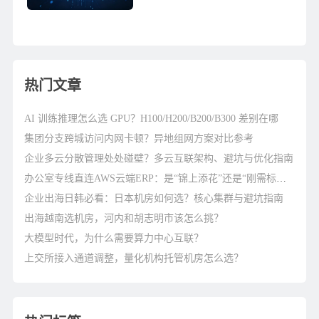
GIA网络），完全免费
10GbpsDDOS安全防护，价格也...
热门文章
AI 训练推理怎么选 GPU？H100/H200/B200/B300 差别在哪
集团分支跨城访问内网卡顿？异地组网方案对比参考
企业多云分散管理处处碰壁？多云互联架构、避坑与优化指南
办公室专线直连AWS云端ERP：是“锦上添花”还是“刚需标配”？
企业出海日韩必看：日本机房如何选？核心集群与避坑指南
出海越南选机房，河内和胡志明市该怎么挑？
大模型时代，为什么需要算力中心互联？
上交所接入通道调整，量化机构托管机房怎么选？