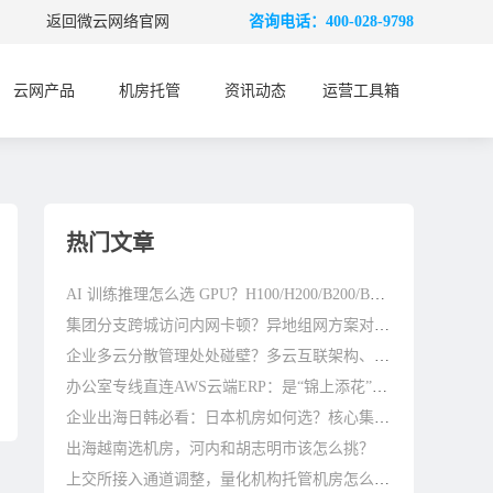
返回微云网络官网
咨询电话：400-028-9798
云网产品
机房托管
资讯动态
运营工具箱
热门文章
AI 训练推理怎么选 GPU？H100/H200/B200/B300 差别在哪
集团分支跨城访问内网卡顿？异地组网方案对比参考
企业多云分散管理处处碰壁？多云互联架构、避坑与优化指南
办公室专线直连AWS云端ERP：是“锦上添花”还是“刚需标配”？
企业出海日韩必看：日本机房如何选？核心集群与避坑指南
出海越南选机房，河内和胡志明市该怎么挑？
上交所接入通道调整，量化机构托管机房怎么选？