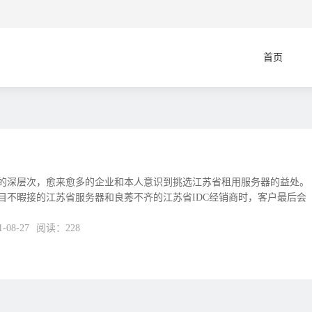
首页
的深层次，愈来愈多的企业和本人意识到挑选江苏省租用服务器的益处。
目不暇接的江苏省服务器和良莠不齐的江苏省IDC经销商时，客户最后会
08-27
阅读：228