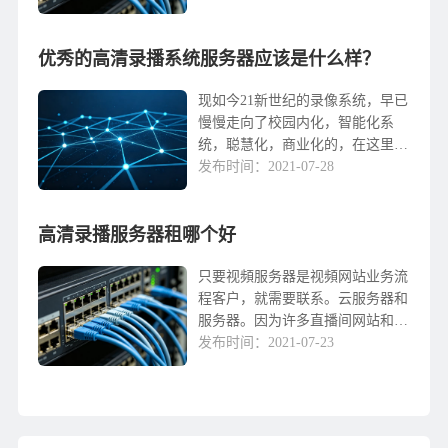
决了教学资源的不平衡问题。从老
师到院校，从院校到教育局，慢慢
优秀的高清录播系统服务器应该是什么样？
从这当中获益，共同奋...
现如今21新世纪的录像系统，早已
慢慢走向了校园内化，智能化系
统，聪慧化，商业化的，在这里短
短十多年時间，获得了非常大的发
发布时间：2021-07-28
展，录像是文化教育必不可少的课
堂教学辅助软件，为教学资源平衡
高清录播服务器租哪个好
作出了关键的奉献。自...
只要视頻服务器是视頻网站业务流
程客户，就需要联系。云服务器和
服务器。因为许多直播间网站和一
些需要储存文档的视频源站，例如
发布时间：2021-07-23
一些国外戏剧表演网站，全是根据
高质量视频录制服务器的方法获得
超清高质量视頻的，那...