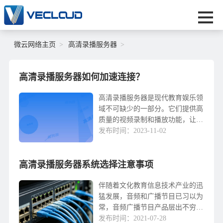
微云网络主页
高清录播服务器
高清录播服务器如何加速连接？
高清录播服务器是现代教育娱乐领
域不可缺少的一部分。它们提供高
质量的视频录制和播放功能，让用
户随时随地观看自己喜欢的内容。
发布时间：2023-11-02
然而，有时连接高清录播服务器可
能会变得缓慢或不稳定。本文将介
高清录播服务器系统选择注意事项
绍一些加速高清录播服务器连接的
方法。首先，确保您的网络连接稳
定。高清录音和广播服务器需要大
伴随着文化教育信息技术产业的迅
量的带宽和稳定的网络连接才能
猛发展，音频和广播节目已习以为
正...
常，音频广播节目产品层出不穷。
文化教育录像的发展趋势，基本解
发布时间：2021-07-28