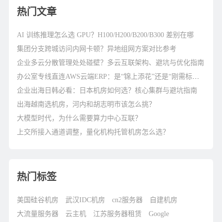
热门文章
AI 训练推理怎么选 GPU？H100/H200/B200/B300 差别在哪
集团分支跨城访问内网卡顿？异地组网方案对比参考
企业多云分散管理处处碰壁？多云互联架构、避坑与优化指南
办公室专线直连AWS云端ERP：是“锦上添花”还是“刚需标配”？
企业出海日韩必看：日本机房如何选？核心集群与避坑指南
出海越南选机房，河内和胡志明市该怎么挑？
大模型时代，为什么需要算力中心互联？
上交所接入通道调整，量化机构托管机房怎么选？
热门标签
美国硅谷机房
武汉IDC机房
cn2服务器
自建机房
大流量服务器
云主机
江苏服务器租赁
Google