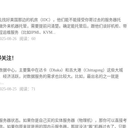
你得先找好美国那边的机房（IDC），他们能不能接受你寄过去的服务器托
做外来机器托管，需要提前问清楚。确定能托管后，跟他们谈好机柜、带
运维服务（比如IPMI、KVM...
5-08-26
阅读：60
得关注！
中心，主要集中在达卡（Dhaka）和吉大港（Chittagong）这些大城
、经济活跃，对数据服务的需求也比较大。比如，最出名的之一就是
...
5-08-25
阅读：71
服务器状态。如果你是自己买的实体服务器（物理机），那你可以直接考
房。如果你原来就是用的国内云服务器，那就没法“搬”机器过去了，只能