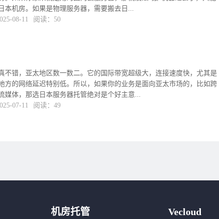
本机房。如果是物理服务器，需要搬去日...
5-08-11
阅读：50
真不错，亚太地区数一数二。它的国际带宽超级大，连接速度快，尤其是
地方的网络延迟特别低。所以，如果你的业务是面向亚太市场的，比如跨
媒体，那选日本服务器托管绝对是个好主意...
5-07-11
阅读：49
机房托管
Vecloud