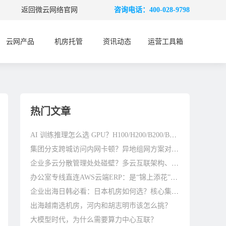
返回微云网络官网
咨询电话：400-028-9798
云网产品
机房托管
资讯动态
运营工具箱
热门文章
AI 训练推理怎么选 GPU？H100/H200/B200/B300 差别在哪
集团分支跨城访问内网卡顿？异地组网方案对比参考
企业多云分散管理处处碰壁？多云互联架构、避坑与优化指南
办公室专线直连AWS云端ERP：是“锦上添花”还是“刚需标配”？
企业出海日韩必看：日本机房如何选？核心集群与避坑指南
出海越南选机房，河内和胡志明市该怎么挑？
大模型时代，为什么需要算力中心互联？