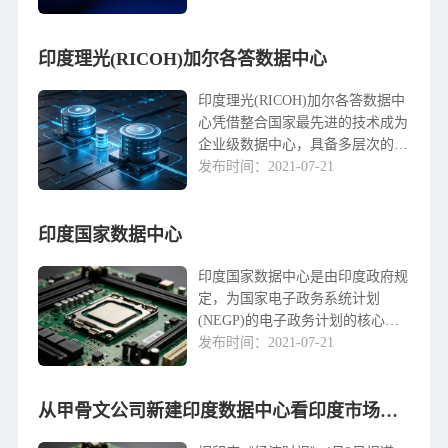
conditiong系统的整合N+1冗余。保
证您的服务器由于不间断的正常运
印度理光(RICOH)加尔各答数据中心
行时间我们...
印度理光(RICOH)加尔各答数据中
心凭借整合国家最先进的技术成为
企业级数据中心，具备多层次的网
络和物理安全性的硬件和软件如防
发布时间：2021-07-21
火墙，入侵检测系统，入侵防御系
统，双因素认证，生物识别门禁系
印度国家数据中心
统提供强大的性...
印度国家数据中心是由印度政府规
定，为国家电子政务系统计划
(NEGP)的电子政务计划的核心基
础设施的项目。规划提出，每个28
发布时间：2021-07-21
国和7个中央直辖区的创建巩固服
务，应用和基础设施提供政府对政
府(G2G)的高效...
从甲骨文公司新建印度数据中心看印度市场的重要性