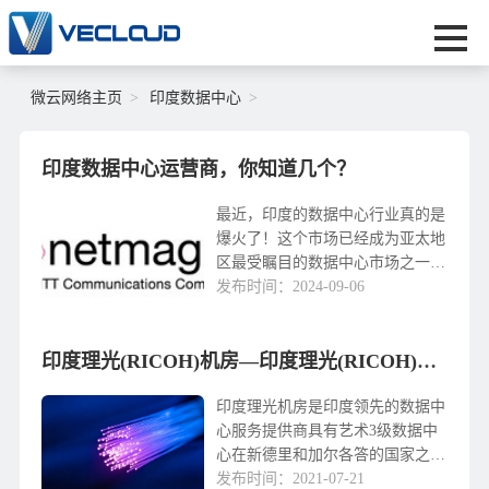
微云网络主页
印度数据中心
印度数据中心运营商，你知道几个？
最近，印度的数据中心行业真的是
爆火了！这个市场已经成为亚太地
区最受瞩目的数据中心市场之一！
今天就为大家揭秘6个印度数据中
发布时间：2024-09-06
心运营商，绝对值得了解！1.
Netmagic Solutions Netmagic可不是
个新名字，作为印度最知名的数据
印度理光(RICOH)机房—印度理光(RICOH)服务器数据中心
中心运营商之一，它背靠全球通信
巨头NTT Communica...
印度理光机房是印度领先的数据中
心服务提供商具有艺术3级数据中
心在新德里和加尔各答的国家之
一。该数据中心的精确控制空气
发布时间：2021-07-21