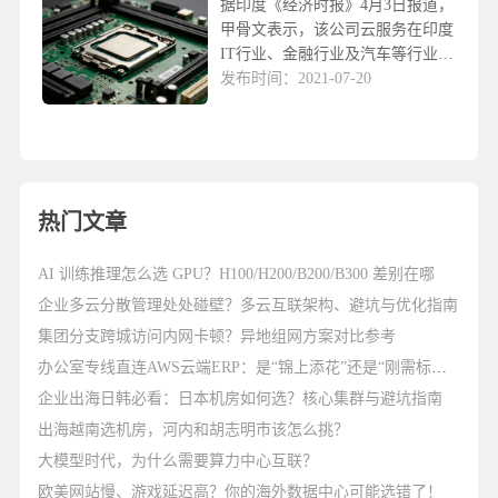
据印度《经济时报》4月3日报道，
甲骨文表示，该公司云服务在印度
IT行业、金融行业及汽车等行业蓬
勃发展，该技术在印度得到广泛使
发布时间：2021-07-20
用。甲骨文印度公司总经理
SandeepMathur称，云服务正在改
变商务模式...
热门文章
AI 训练推理怎么选 GPU？H100/H200/B200/B300 差别在哪
企业多云分散管理处处碰壁？多云互联架构、避坑与优化指南
集团分支跨城访问内网卡顿？异地组网方案对比参考
办公室专线直连AWS云端ERP：是“锦上添花”还是“刚需标配”？
企业出海日韩必看：日本机房如何选？核心集群与避坑指南
出海越南选机房，河内和胡志明市该怎么挑？
大模型时代，为什么需要算力中心互联？
欧美网站慢、游戏延迟高？你的海外数据中心可能选错了！