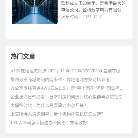
拥有和运营被认为...
盈科成立于2000年，是香港最大的
电信公司。盈科数字电力有限公司
是由香港首富李嘉诚儿子李泽楷创
发布时间：2022-07-01
立的投资公司，也是世界顶尖的信
息通信技术公司之一。作为香港第
一家「四网合一」经营者，通过
PCCW电信盈科提供各种创新的媒
体内容和服务，包括固网、宽频互
热门文章
联网、电视和移动通信。在...
AI 训练推理怎么选 GPU？H100/H200/B200/B300 差别在哪
集团分支跨城访问内网卡顿？异地组网方案对比参考
办公室专线直连AWS云端ERP：是“锦上添花”还是“刚需标配”？
企业出海日韩必看：日本机房如何选？核心集群与避坑指南
大模型时代，为什么需要算力中心互联？
上交所接入通道调整，量化机构托管机房怎么选？
100 人公司怎么搭建办公网络？方案收好