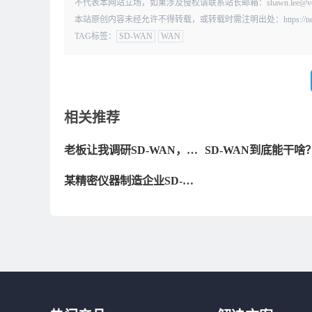
不代表本网站立场，如果涉及侵权请联系站长邮箱：shawn.lee@
本站原创内容未经允许不得转载，或转载时需注明出处：https://news.kd01
TAG标签：
SD-WAN
WAN
相关推荐
老板让我调研SD-WAN，我
SD-WAN到底能干啥
到底该关注啥？一篇轻松搞
谁用？部署难不难？
某精密仪器制造企业SD-
懂
WAN组网解决方案分享