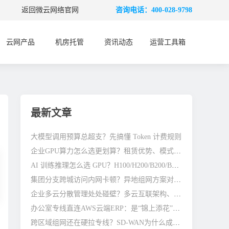
返回微云网络官网
咨询电话：400-028-9798
云网产品
机房托管
资讯动态
运营工具箱
最新文章
大模型调用预算总超支？先搞懂 Token 计费规则
企业GPU算力怎么选更划算？租赁优势、模式与避坑全指南
AI 训练推理怎么选 GPU？H100/H200/B200/B300 差别在哪
集团分支跨城访问内网卡顿？异地组网方案对比参考
企业多云分散管理处处碰壁？多云互联架构、避坑与优化指南
办公室专线直连AWS云端ERP：是“锦上添花”还是“刚需标配”？
跨区域组网还在硬拉专线？SD-WAN为什么成了企业主流选择