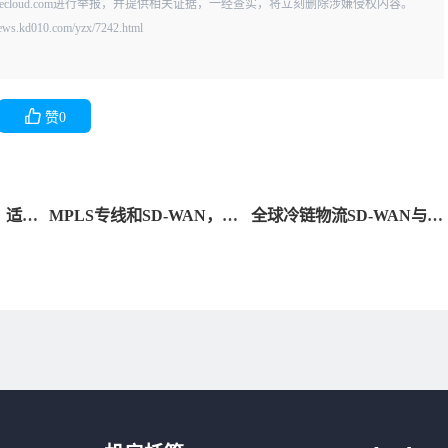
vecloud.com进行举报，并提供相关证据，一经查实，将立刻删除涉嫌侵权内容。
0.com/yzx/7242.html
赞
0
？适合
MPLS专线和SD-WAN，到
全球冷链物流SD-WAN与专
底有什么区别？
线融合网络解决方案