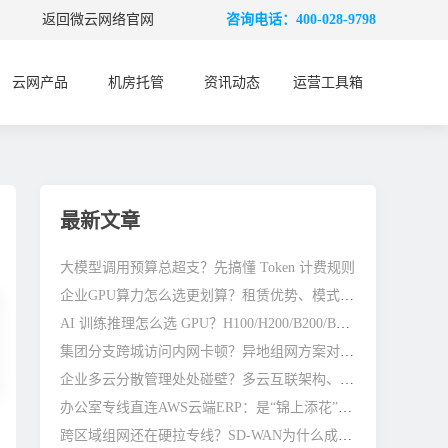
返回微云网络官网
咨询电话：400-028-9798
云网产品
机房托管
资讯动态
运营工具箱
最新文章
大模型调用预算总超支？先搞懂 Token 计费规则
企业GPU算力怎么选更划算？租赁优势、模式与避坑全指南
AI 训练推理怎么选 GPU？H100/H200/B200/B300 差别在哪
集团分支跨城访问内网卡顿？异地组网方案对比参考
企业多云分散管理处处碰壁？多云互联架构、避坑与优化指南
办公室专线直连AWS云端ERP：是“锦上添花”还是“刚需标配”？
跨区域组网还在硬拉专线？SD-WAN为什么成了企业主流选择