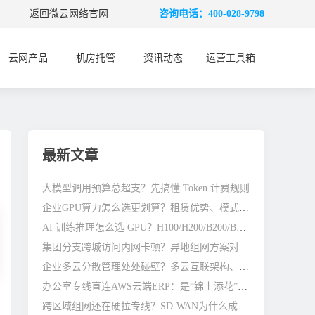
返回微云网络官网
咨询电话：400-028-9798
云网产品
机房托管
资讯动态
运营工具箱
最新文章
大模型调用预算总超支？先搞懂 Token 计费规则
企业GPU算力怎么选更划算？租赁优势、模式与避坑全指南
AI 训练推理怎么选 GPU？H100/H200/B200/B300 差别在哪
集团分支跨城访问内网卡顿？异地组网方案对比参考
企业多云分散管理处处碰壁？多云互联架构、避坑与优化指南
办公室专线直连AWS云端ERP：是“锦上添花”还是“刚需标配”？
跨区域组网还在硬拉专线？SD-WAN为什么成了企业主流选择