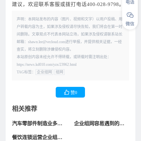
电话
建议，欢迎联系客服或拨打电话400-028-9798。
声明：本网站发布的内容（图片、视频和文字）以用户投稿、用
微信
户转载内容为主，如果涉及侵权请尽快告知，我们将会在第一时
间删除。文章观点不代表本网站立场，如果涉及侵权请联系站长
邮箱：shawn.lee@vecloud.com进行举报，并提供相关证据，一经
查实，将立刻删除涉嫌侵权内容。
本站原创内容未经允许不得转载，或转载时需注明出处：
https://news.kd010.com/yzx/23962.html
TAG标签：
企业组网
组网
赞
0
相关推荐
汽车零部件制造业多分
企业组网容易遇到的常
支企业组网方案分享
见问题有哪些？如何排
餐饮连锁运营企业组网
查和解决？