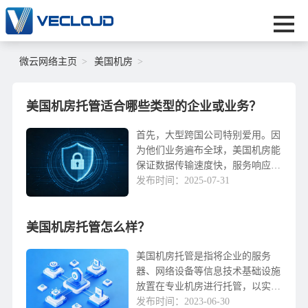
微云网络主页
美国机房
美国机房托管适合哪些类型的企业或业务？
首先，大型跨国公司特别爱用。因
为他们业务遍布全球，美国机房能
保证数据传输速度快，服务响应及
时。像一些互联网巨头、跨国电
发布时间：2025-07-31
商、国际金融机构，他们对网络稳
定性和数据安全性要求特别高，用
美国机房托管怎么样？
美国机房托管，能确保全球用户体
验好。其次，做海外电商的企业也
挺...
美国机房托管是指将企业的服务
器、网络设备等信息技术基础设施
放置在专业机房进行托管，以实现
企业IT系统的可靠性、稳定性和安
发布时间：2023-06-30