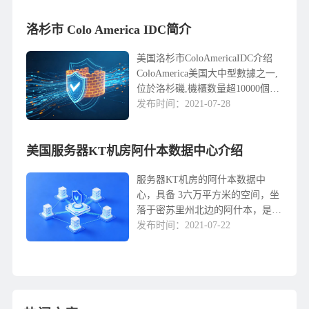
国海底光缆主要登录站之一，到我
洛杉市 Colo America IDC简介
国网络延迟时间最...
美国洛杉市ColoAmericaIDC介绍
ColoAmerica美国大中型數據之一,
位於洛杉磯,機櫃数量超10000個機
房等級:T3電力系統:N 1/2NUPS,後
发布时间：2021-07-28
備發電機2N设计空調系統:温度攝
氏2...
美国服务器KT机房阿什本数据中心介绍
服务器KT机房的阿什本数据中
心，具备 3六万平方米的空间，坐
落于密苏里州北边的阿什本，是美
国服务器KT机房在国外较大 的数
发布时间：2021-07-22
据中心之一，也是领跑的国际互联
网技术物联网平台经营服务商，对
于国内要求专业优化...