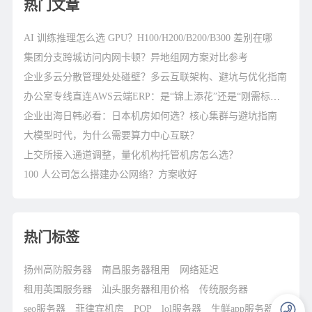
热门文章
AI 训练推理怎么选 GPU？H100/H200/B200/B300 差别在哪
集团分支跨城访问内网卡顿？异地组网方案对比参考
企业多云分散管理处处碰壁？多云互联架构、避坑与优化指南
办公室专线直连AWS云端ERP：是“锦上添花”还是“刚需标配”？
企业出海日韩必看：日本机房如何选？核心集群与避坑指南
大模型时代，为什么需要算力中心互联？
上交所接入通道调整，量化机构托管机房怎么选？
100 人公司怎么搭建办公网络？方案收好
热门标签
扬州高防服务器
南昌服务器租用
网络延迟
租用英国服务器
汕头服务器租用价格
传统服务器
seo服务器
菲律宾机房
POP
lol服务器
生鲜app服务器