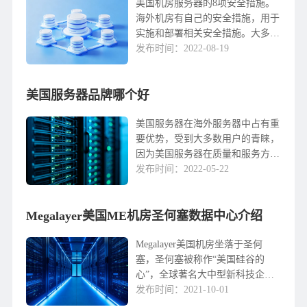
美国服务器？首先，我们需要知道
美国机房服务器的8项安全措施。
什么是好的美国服务器，如良好
海外机房有自己的安全措施，用于
的...
实施和部署相关安全措施。大多数
海外机房都符合安全标准，现有的
发布时间：2022-08-19
安全问题通过安全工具实时修复。
今天，微云网络将分享如何制定和
美国服务器品牌哪个好
实施海外机房保护美国服务器的措
施。1、在美国机房，采取安全措
施会增加成本或降低性能采取一系
美国服务器在海外服务器中占有重
列安全措施会增加成本，但不会
要优势，受到大多数用户的青睐，
影...
因为美国服务器在质量和服务方面
突出了许多亮点，这不仅对企业扩
发布时间：2022-05-22
大业务有不可替代的作用，为用户
节省更多的时间，所以美国服务器
Megalayer美国ME机房圣何塞数据中心介绍
数据中心也有很多，微...
Megalayer美国机房坐落于圣何
塞，圣何塞被称作“美国硅谷的
心”，全球著名大中型新科技企业
均汇集在此。圣何塞坐落于美国西
发布时间：2021-10-01
海岸新区加利福犬州，是中国与美