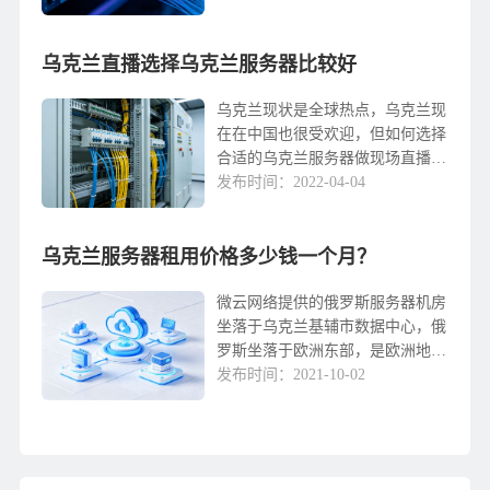
用乌克兰服务器时应注意哪些问题
1、乌克兰服务器的机房情况，选
乌克兰直播选择乌克兰服务器比较好
择乌克兰服务器首先要...
乌克兰现状是全球热点，乌克兰现
在在中国也很受欢迎，但如何选择
合适的乌克兰服务器做现场直播不
仅可以确保当地网络的稳定性，还
发布时间：2022-04-04
可以确保图片流畅，快速转码，建
议选择乌克兰机房建立现场器，以
乌克兰服务器租用价格多少钱一个月？
下乌克兰服务器做流业...
微云网络提供的俄罗斯服务器机房
坐落于乌克兰基辅市数据中心，俄
罗斯坐落于欧洲东部，是欧洲地区
除乌克兰国外土面积较大的国家，
发布时间：2021-10-02
T3级别国际机房标准，有着5G国
际带宽传送数据俄罗斯技术骨干网
络.俄罗斯服务器选...