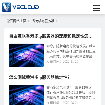
微云网络主页
香港多ip服务器
自由互联香港多ip服务器的速度和稳定性怎么样？
如今，随着电商的快速发展，越来
越多的公司将选择国外服务器建立
电商网站，其中香港服务器是最常
用的，但香港服务器idc许多信息
发布时间：2022-11-25
中心的客户在选择时经常感到困
惑。以下小系列将介绍微云网络香
怎么测试香港多ip服务器稳定性？
港服务器。香港微云网络idc按照
信息中心tia-942 tier iii国际标准建
造的机柜可容纳1000多个，主...
香港多怎么测试？ip服务器稳定
性？香港多ip服务器部署后，如何
测试香港ip服务器的速度和稳定性
如何？有什么方法吗？需要注意的
发布时间：2022-08-24