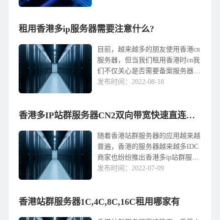
是什么？根据实践经验，我想和大
家分享一个例子，通过实践测试香
租用香港多ip服务器需要注意什么?
港ip国内香港有很多服务器案例ip
服务器的测试也是如此。众所周
知，香港限制少免备案，国内、欧
目前，越来越多的朋友使用香港cn
美等地访问速度较快。1....
服务器，但当我们租用香港时cn我
们不仅关心是否需要备案服务器。
自由互联网对香港的看法很小cn服
发布时间：2022-08-18
务器的成本性能、访问速度和稳定
性更值得关注，毕竟，这些因素是
网站建设的基础IDC服务提供商为
香港多IP站群服务器CN2双向带宽快速直连大陆
您提供香港/美国服务器租赁、高
防等各种安全产品IP租赁、污染处
随着香港站群服务器的应用越来越
理服务等。支持免费测...
普遍，香港的服务器越来越多IDC
商家也纷纷推出香港多ip站群服务
器。而且站群服务器对于网站的使
发布时间：2022-07-09
用更专业，效果更好，安全稳定性
更完善。那么，香港有很多IP站群
香港站群服务器1C,4C,8C,16C租用哪家有
服务器租哪个快？香港多IP站群服
务器租哪个快？香港多ip推荐微云