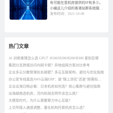
有可能在意机房提供的IP有多少。
小编这儿介绍的香港站群系统服务
器高达253个IP，有需要的朋友可
发布时间：2021-10-08
以参照下。253IP香港多ip站群服
务器租用哪一家有，要多少钱？微
云网络信...
热门文章
AI 训练推理怎么选 GPU？H100/H200/B200/B300 差别在哪
集团分支跨城访问内网卡顿？异地组网方案对比参考
企业多云分散管理处处碰壁？多云互联架构、避坑与优化指南
办公室专线直连AWS云端ERP：是“锦上添花”还是“刚需标配”？
企业出海日韩必看：日本机房如何选？核心集群与避坑指南
出海越南选机房，河内和胡志明市该怎么挑？
大模型时代，为什么需要算力中心互联？
上交所接入通道调整，量化机构托管机房怎么选？