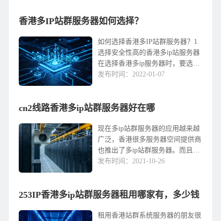
个网站，为了提升每个网站对搜索
香港多IP站群服务器如何选择？
引擎的权重，...
如何选择香港多IP站群服务器？1.
选择安全性高的香港多ip站服务器
在选择香港多ip服务器时，要选择
安全性高的香港服务器，避免服务
发布时间：2022-01-07
器受到攻击而无法正常使用时，所
有网站都无法打开。专业提供商提
cn2线路香港多ip站群服务器好在哪
供的香港服务...
现在多ip站群服务器的应用越来越
广泛，香港很多服务器空间提供商
也推出了多ip站群服务器。而且站
群服务器对于网站应用来说更专
发布时间：2021-10-26
业，效果更好，在安全性和稳定性
上也更完善。那么，香港多ip站群
253IP香港多ip站群服务器租用哪家有，多少钱
服务器选择CN2...
租用香港站群系统服务器的朋友很