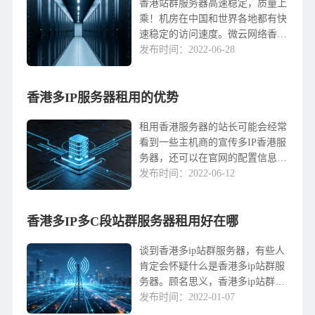
网络香港租用站群服务器IP站群服
香港站群服务器高速稳定，质量上
务器，cn回国带宽...
乘！机房在中国和世界各地都有快
速稳定的访问速度。微云网络香港
站群服务器专用，香港多IP不同的
发布时间：2022-06-28
服务器C段，4个C、8个C、16个C
等全新IP段，更利于SEO搜索引擎
香港多IP服务器租用的优势
优化。香...
租用香港服务器的站长可能会经常
看到一些主机商的宣传多IP香港服
务器，还可以在官网的配置信息中
看到IP一般不止一个数量。那么，
发布时间：2022-06-12
有很多租金IP香港服务器有哪些优
点？这里简单说一下。1、有利于
香港多IP多C段站群服务器租用好在哪
搜索引擎的收录...
谈到香港多ip站群服务器，有些人
肯定会怀疑什么是香港多ip站群服
务器。顾名思义，香港多ip站群服
务器就是很多ip的香港服务器。站
发布时间：2022-01-07
群，一般是指同一个用户组建的多