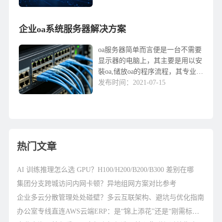
型布署、b/s方式结构，即oA程序
流程和数据信息集中化储放在oA
企业oa系统服务器解决方案
服务器上，oA...
oa服务器简单而言便是一台不需要
显示器的电脑上，其主要是用以安
裝oa,储放oa的程序流程，其专业用
以安裝应用软件，配置比一般的电
发布时间：2021-07-15
脑上高，特性也比一般的电脑上好
许多，这类电脑台式机根据设定及
选用独特散热...
热门文章
AI 训练推理怎么选 GPU？H100/H200/B200/B300 差别在哪
集团分支跨城访问内网卡顿？异地组网方案对比参考
企业多云分散管理处处碰壁？多云互联架构、避坑与优化指南
办公室专线直连AWS云端ERP：是“锦上添花”还是“刚需标配”？