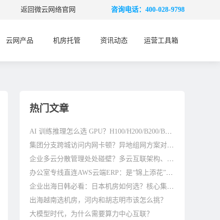
返回微云网络官网
咨询电话：400-028-9798
云网产品
机房托管
资讯动态
运营工具箱
热门文章
AI 训练推理怎么选 GPU？H100/H200/B200/B300 差别在哪
集团分支跨城访问内网卡顿？异地组网方案对比参考
企业多云分散管理处处碰壁？多云互联架构、避坑与优化指南
办公室专线直连AWS云端ERP：是“锦上添花”还是“刚需标配”？
企业出海日韩必看：日本机房如何选？核心集群与避坑指南
出海越南选机房，河内和胡志明市该怎么挑？
大模型时代，为什么需要算力中心互联？