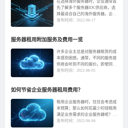
在选择海外服务器时，企业通常首
先了解多个服务器IDC供应商，选
择最适合自己的海外服务器。企业
在选择海外服务器时，不仅要看配
发布时间：2022-06-17
置，还要看价格，因为不同IDC商
家提供的服务器价格不同，有的价
服务器租用附加服务及费用一览
格高，有的价格低...
许多企业主总是对服务器租赁的成
本感到困惑。通常，不同的服务提
供商会听到不同的报价。即使同一
服务提供商的租赁要求略有变化，
发布时间：2022-06-05
也会有很多钱。这让企业主感到被
服务提供商愚弄。以下是服务器租
如何节省企业服务器租用费用？
赁的附加服务和费用清...
租用企业服务器时，往往会考虑成
本预算；那么如何花最少的钱租用
满足业务需求的企业服务器呢？以
下微云网络简要介绍如何节省企业
发布时间：2022-06-04
服务器租赁成本，将帮助您分析当