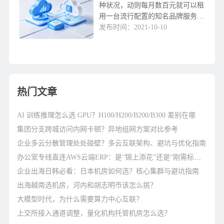
种状况，动则每月数百元就可以租
用一台流行配置的知名品牌服务
器。做为工作人员跟企业客户，难
发布时间：2021-10-10
以分辨那些是真，什么是假。许多
客户被不法服务商所欺骗。下边是
个人总结的几个方面內容...
热门文章
AI 训练推理怎么选 GPU？H100/H200/B200/B300 差别在哪
集团分支跨城访问内网卡顿？异地组网方案对比参考
企业多云分散管理处处碰壁？多云互联架构、避坑与优化指南
办公室专线直连AWS云端ERP：是“锦上添花”还是“刚需标配”？
企业出海日韩必看：日本机房如何选？核心集群与避坑指南
出海越南选机房，河内和胡志明市该怎么挑？
大模型时代，为什么需要算力中心互联？
上交所接入通道调整，量化机构托管机房怎么选？