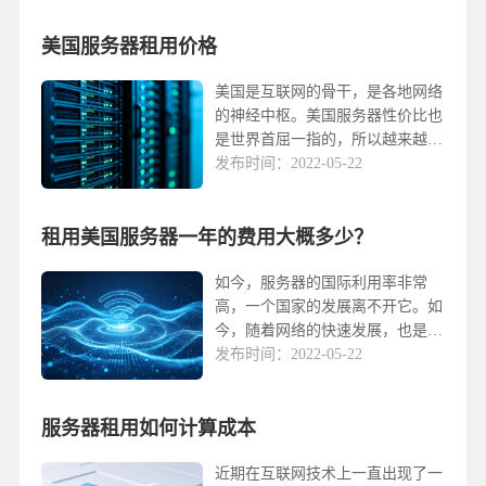
前的机器配置，以确定您是否有减
美国服务器租用价格
少费用的空间。一、整...
美国是互联网的骨干，是各地网络
的神经中枢。美国服务器性价比也
是世界首屈一指的，所以越来越多
的人选择美国服务器作为网站的载
发布时间：2022-05-22
体。国外网站的日期IP更大，访问
者更多，所以租用美国服务器是最
租用美国服务器一年的费用大概多少？
合适的。由于租用美...
如今，服务器的国际利用率非常
高，一个国家的发展离不开它。如
今，随着网络的快速发展，也是如
此。许多用户开始选择使用海外服
发布时间：2022-05-22
务器，如流行的美国服务器。租用
美国服务器一年要多少钱？需要考
服务器租用如何计算成本
虑哪些因素？美国服务器...
近期在互联网技术上一直出现了一