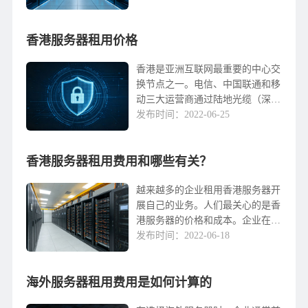
独家享受IP选择独立的资源IP主
机。今天小编给大家讲讲服务器租
香港服务器租用价格
赁的价格。什么是服务器租赁？所
谓的服务器租赁是指用户不需要单
独购买独立的服务器，只需要根据
香港是亚洲互联网最重要的中心交
自己的业务需要，要求服务器租...
换节点之一。电信、中国联通和移
动三大运营商通过陆地光缆（深
圳）与海底光缆直接连接到主要的
发布时间：2022-06-25
香港数据中心。由于国内记录繁
琐，香港服务器访问速度快，稳定
香港服务器租用费用和哪些有关？
性高，无记录，也满足了国...
越来越多的企业租用香港服务器开
展自己的业务。人们最关心的是香
港服务器的价格和成本。企业在租
用服务器时经常收到IDC服务提供
发布时间：2022-06-18
商提供不同的报价IDC服务商对同
种配置服务器提供的报价不一样，
海外服务器租用费用是如何计算的
有时是这个IDC...