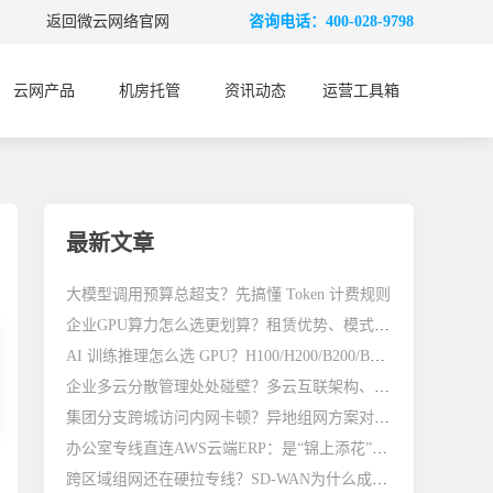
返回微云网络官网
咨询电话：400-028-9798
云网产品
机房托管
资讯动态
运营工具箱
最新文章
大模型调用预算总超支？先搞懂 Token 计费规则
企业GPU算力怎么选更划算？租赁优势、模式与避坑全指南
AI 训练推理怎么选 GPU？H100/H200/B200/B300 差别在哪
企业多云分散管理处处碰壁？多云互联架构、避坑与优化指南
集团分支跨城访问内网卡顿？异地组网方案对比参考
办公室专线直连AWS云端ERP：是“锦上添花”还是“刚需标配”？
跨区域组网还在硬拉专线？SD-WAN为什么成了企业主流选择