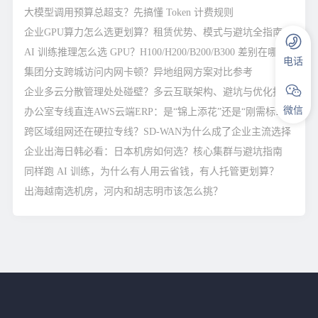
大模型调用预算总超支？先搞懂 Token 计费规则
企业GPU算力怎么选更划算？租赁优势、模式与避坑全指南
AI 训练推理怎么选 GPU？H100/H200/B200/B300 差别在哪
电话
集团分支跨城访问内网卡顿？异地组网方案对比参考
企业多云分散管理处处碰壁？多云互联架构、避坑与优化指南
微信
办公室专线直连AWS云端ERP：是“锦上添花”还是“刚需标配”？
跨区域组网还在硬拉专线？SD-WAN为什么成了企业主流选择
企业出海日韩必看：日本机房如何选？核心集群与避坑指南
同样跑 AI 训练，为什么有人用云省钱，有人托管更划算？
出海越南选机房，河内和胡志明市该怎么挑？