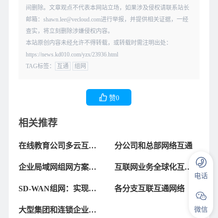
间删除。文章观点不代表本网站立场，如果涉及侵权请联系站长
邮箱：shawn.lee@vecloud.com进行举报，并提供相关证据，一经
查实，将立刻删除涉嫌侵权内容。
本站原创内容未经允许不得转载，或转载时需注明出处：
https://news.kd010.com/yzx/23936.html
TAG标签：
互通
组网
赞
0
相关推荐
在线教育公司多云互联
分公司和总部网络互通
互通解决方案分享
企业局域网组网方案实
互联网业务全球化互通
电话
施：异地局域网互通互
组网
SD-WAN组网：实现企
各分支互联互通网络
联操作
业网络互联互通的解决
大型集团和连锁企业机
微信
方案