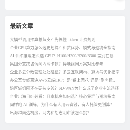
构SD-WAN组网互通解
决方案
最新文章
大模型调用预算总超支？先搞懂 Token 计费规则
企业GPU算力怎么选更划算？租赁优势、模式与避坑全指南
AI 训练推理怎么选 GPU？H100/H200/B200/B300 差别在哪
集团分支跨城访问内网卡顿？异地组网方案对比参考
企业多云分散管理处处碰壁？多云互联架构、避坑与优化指南
办公室专线直连AWS云端ERP：是“锦上添花”还是“刚需标配”？
跨区域组网还在硬拉专线？SD-WAN为什么成了企业主流选择
企业出海日韩必看：日本机房如何选？核心集群与避坑指南
同样跑 AI 训练，为什么有人用云省钱，有人托管更划算？
出海越南选机房，河内和胡志明市该怎么挑？