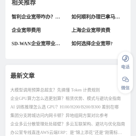
相关推荐
智利企业宽带咋办？手
如何顺利办理巴拿马企
把手教你搞定！
业宽带：全面指南
企业宽带费用
上海企业宽带资费
SD-WAN企业宽带业务
如何选择企业宽带?
介绍
电话
最新文章
微信
大模型调用预算总超支？先搞懂 Token 计费规则
企业GPU算力怎么选更划算？租赁优势、模式与避坑全指南
AI 训练推理怎么选 GPU？H100/H200/B200/B300 差别在哪
集团分支跨城访问内网卡顿？异地组网方案对比参考
企业多云分散管理处处碰壁？多云互联架构、避坑与优化指南
办公室专线直连AWS云端ERP：是“锦上添花”还是“刚需标配”？