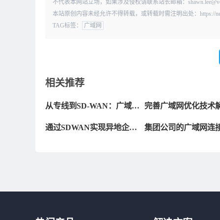
不代表本网站立场，如果涉及侵权请联系站长邮箱：shawn.lee@
本站原创内容未经允许不得转载，或转载时需注明出处：https://news.kd010
TAG标签：
广域网
相关推荐
从专线到SD-WAN：广域网
完善广域网优化技术
络的进化之路
案，解决企业广域网
通过SDWAN实现异地企业
集团公司的广域网连
广域网组网