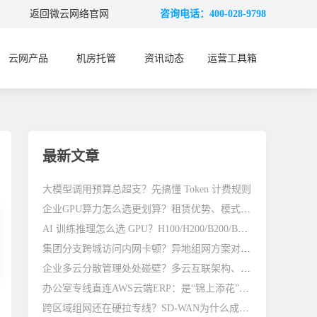
返回微云网络官网
咨询电话：400-028-9798
云网产品
机房托管
资讯动态
运营工具箱
最新文章
大模型调用预算总超支？先搞懂 Token 计费规则
企业GPU算力怎么选更划算？租赁优势、模式与避坑全指南
AI 训练推理怎么选 GPU？H100/H200/B200/B300 差别在哪
集团分支跨城访问内网卡顿？异地组网方案对比参考
企业多云分散管理处处碰壁？多云互联架构、避坑与优化指南
办公室专线直连AWS云端ERP：是“锦上添花”还是“刚需标配”？
跨区域组网还在硬拉专线？SD-WAN为什么成了企业主流选择