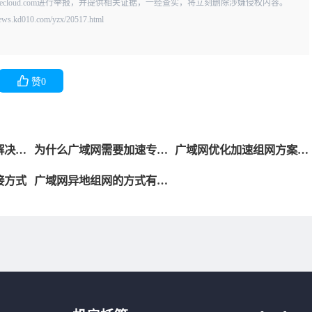
vecloud.com进行举报，并提供相关证据，一经查实，将立刻删除涉嫌侵权内容。
.com/yzx/20517.html
赞
0
解决方
为什么广域网需要加速专线
广域网优化加速组网方案用
问题
网络？
于房地产行业
接方式
广域网异地组网的方式有哪
些？