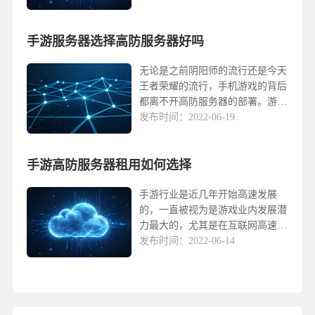
负载平衡，并支持高并发要求。面
对这些需求，我们在配置服务器时
手游服务器选择高防服务器好吗
需要仔细考虑，特别是服务器服务
提供商的选择。如何选择手游服务
器配置？1.服务器硬件配置大型在
无论是之前阴阳师的流行还是今天
线手机游戏客户端不再逻辑处理...
王者荣耀的流行，手机游戏的背后
都离不开高防服务器的部署。游戏
的高质量画面和舒适操作不仅与手
发布时间：2022-06-19
机本身的性能有关，还测试了服务
器的质量水平游戏服务器这是一个
手游高防服务器租用如何选择
很大的考验。服务器不...
手游行业是近几年开始高速发展
的，一直被视为是游戏业内发展潜
力最大的，尤其是在互联网高速发
展的今天，手游有着极好的发展前
发布时间：2022-06-14
景。手游的发展和普及，使得手游
商家们不得不在手游的UI界面、情
节、游戏玩法努力获得...