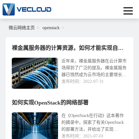
微云网络主页
openstack
裸金属服务器的计算资源，如何才能实现自动化管理？
近年来，裸金属服务器在云计算市
场得到了广泛的提及。裸金属服务
器已悄然成为云市场的主要增长
点，以满足用户对高性能、硬隔
发布时间：2022-07-31
离、独家资源、管理方便、响应快
等更高要求。在谈到裸金属服务器
如何实现OpenStack的网络部署
的核心优势时，业内人士认为，主
要在于裸金属服务器的无损性能和
自动化管理。无损性能很容易理
在《OpenStack在行动》这本著作
解。裸金属服务器仍将使用物理机
的摘录中，探索了有关OpenStack
器，物...
的部署方法，并给出了实现
OpenStack网络部署的建议。组织
发布时间：2021-07-01