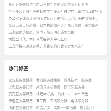
集团分支跨城访问内网卡顿？异地组网方案对比参考
企业多云分散管理处处碰壁？多云互联架构、避坑与优化指南
办公室专线直连AWS云端ERP：是“锦上添花”还是“刚需标配”？
企业出海日韩必看：日本机房如何选？核心集群与避坑指南
出海越南选机房，河内和胡志明市该怎么挑？
大模型时代，为什么需要算力中心互联？
上交所接入通道调整，量化机构托管机房怎么选？
热门标签
企业服务器租用
香港服务器租用
网络技术
服务器
上海服务器托管
美国云主机租用
西班牙服务器
厦门服务器租用
福建idc机房
海外SEO
IPv6改造
清远服务器租用
互联网
直播服务器
电信服务器
成都服务器托管
印度机房
美国cera服务器
网站防护