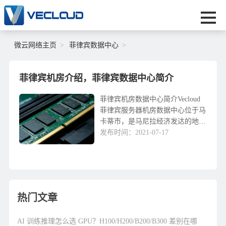
微云网络主页
菲律宾数据中心
菲律宾机房介绍，菲律宾数据中心简介
菲律宾机房数据中心简介Vecloud
菲律宾服务器机房数据中心位于马
卡蒂市，是马尼拉经济发达的地
区。具有多线路BGP，智能路由，
发布时间：2021-07-17
入侵检测系统，N+2机房空调群控
设置，N+1UPS供电系统+备用电
源等。1...
热门文章
AI 训练推理怎么选 GPU？H100/H200/B200/B300 差别在哪