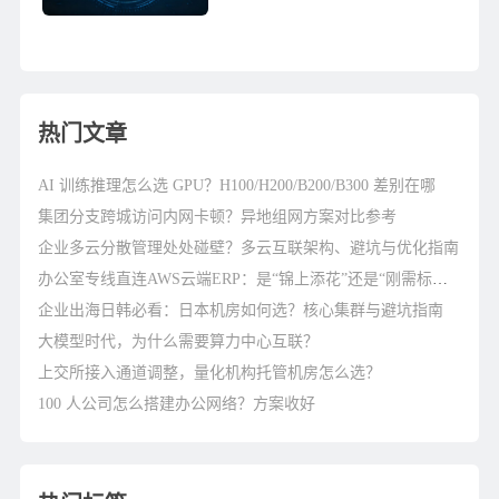
信成都枢纽中心、四川电信光华数
据中心和电信温江数据中心为其中
的佼佼者。中国西部信息...
热门文章
AI 训练推理怎么选 GPU？H100/H200/B200/B300 差别在哪
集团分支跨城访问内网卡顿？异地组网方案对比参考
企业多云分散管理处处碰壁？多云互联架构、避坑与优化指南
办公室专线直连AWS云端ERP：是“锦上添花”还是“刚需标配”？
企业出海日韩必看：日本机房如何选？核心集群与避坑指南
大模型时代，为什么需要算力中心互联？
上交所接入通道调整，量化机构托管机房怎么选？
100 人公司怎么搭建办公网络？方案收好