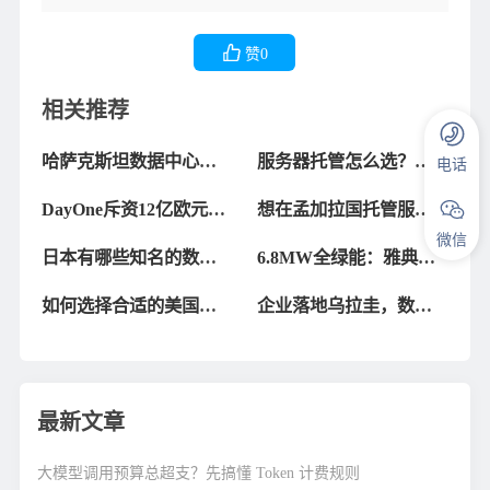
赞
0
相关推荐
哈萨克斯坦数据中心服
服务器托管怎么选？为
电话
务商大比拼，哪家更靠
什么大家都爱选美国的
DayOne斥资12亿欧元在
想在孟加拉国托管服务
谱？
数据中心
芬兰打造绿色数据中心
器？这些数据中心值得
微信
日本有哪些知名的数据
6.8MW全绿能：雅典
关注！
中心可以提供托管服
ATH3建成，成希腊最大
如何选择合适的美国数
企业落地乌拉圭，数据
务？
数据中心
据中心租赁服务？
中心机房该怎么选？
最新文章
大模型调用预算总超支？先搞懂 Token 计费规则