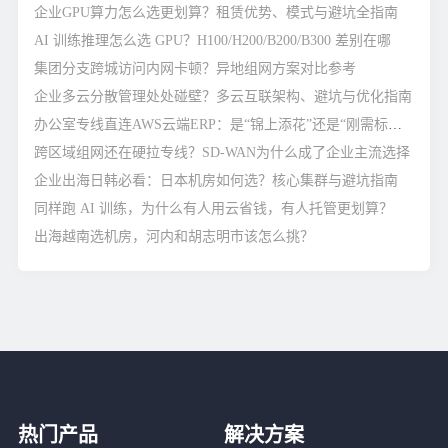
企业GPU算力怎么选更划算？租赁优势、模式与避坑全指南
AI 训练推理怎么选 GPU？H100/H200/B200/B300 差别在哪
集团分支跨城访问内网卡顿？异地组网方案对比参考
企业多云分散管理处处碰壁？多云互联架构、避坑与优化指南
办公室专线直连AWS云端ERP：是“锦上添花”还是“刚需标配”？
跨区域组网还在硬拉专线？SD-WAN为什么成了企业主流选择
企业出海日韩必看：日本机房如何选？核心集群与避坑指南
同样跑 AI 训练，为什么有人用云省钱，有人托管更划算？
出海越南选机房，河内和胡志明市该怎么挑？
热门产品
解决方案