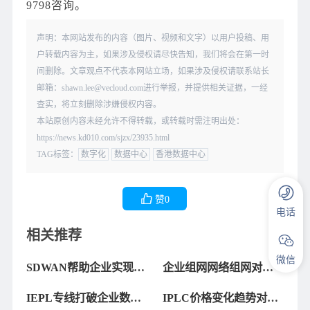
9798咨询。
声明：本网站发布的内容（图片、视频和文字）以用户投稿、用
户转载内容为主，如果涉及侵权请尽快告知，我们将会在第一时
间删除。文章观点不代表本网站立场，如果涉及侵权请联系站长
邮箱：shawn.lee@vecloud.com进行举报，并提供相关证据，一经
查实，将立刻删除涉嫌侵权内容。
本站原创内容未经允许不得转载，或转载时需注明出处：
https://news.kd010.com/sjzx/23935.html
TAG标签：
数字化
数据中心
香港数据中心
赞
0
电话
相关推荐
微信
SDWAN帮助企业实现数
企业组网网络组网对企
字化转型
业数字化转型的重要作
IEPL专线打破企业数字
IPLC价格变化趋势对企
用