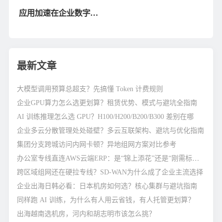
化转型瓶颈的全球化利
业数字化转型的影响
​应用加速在企业数字化
器
转型中的应用
最新文章
大模型调用预算总超支？先搞懂 Token 计费规则
企业GPU算力怎么选更划算？租赁优势、模式与避坑全指南
AI 训练推理怎么选 GPU？H100/H200/B200/B300 差别在哪
企业多云分散管理处处碰壁？多云互联架构、避坑与优化指南
集团分支跨城访问内网卡顿？异地组网方案对比参考
办公室专线直连AWS云端ERP：是“锦上添花”还是“刚需标配”？
跨区域组网还在硬拉专线？SD-WAN为什么成了企业主流选择
企业出海日韩必看：日本机房如何选？核心集群与避坑指南
同样跑 AI 训练，为什么有人用云省钱，有人托管更划算？
出海越南选机房，河内和胡志明市该怎么挑？