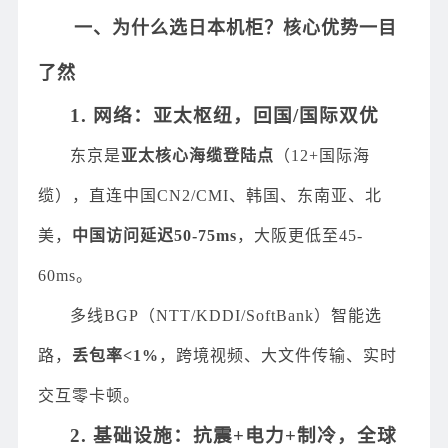
一、为什么选日本机柜？核心优势一目
了然
1. 网络：亚太枢纽，回国/国际双优
东京是
亚太核心海缆登陆点
（12+国际海
缆），直连中国CN2/CMI、韩国、东南亚、北
美，
中国访问延迟50-75ms
，大阪更低至45-
60ms。
多线BGP（NTT/KDDI/SoftBank）智能选
路，
丢包率<1%
，跨境视频、大文件传输、实时
交互零卡顿。
2. 基础设施：抗震+电力+制冷，全球