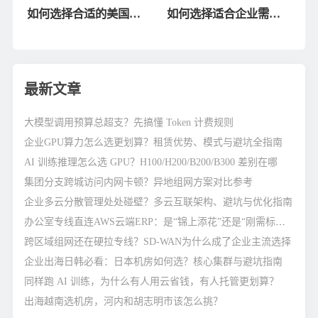
如何选择合适的美国数
如何选择适合企业需求
务？
数据中心
据中心租赁服务？
的日本数据中心？
最新文章
大模型调用预算总超支？先搞懂 Token 计费规则
企业GPU算力怎么选更划算？租赁优势、模式与避坑全指南
AI 训练推理怎么选 GPU？H100/H200/B200/B300 差别在哪
集团分支跨城访问内网卡顿？异地组网方案对比参考
企业多云分散管理处处碰壁？多云互联架构、避坑与优化指南
办公室专线直连AWS云端ERP：是“锦上添花”还是“刚需标配”？
跨区域组网还在硬拉专线？SD-WAN为什么成了企业主流选择
企业出海日韩必看：日本机房如何选？核心集群与避坑指南
同样跑 AI 训练，为什么有人用云省钱，有人托管更划算？
出海越南选机房，河内和胡志明市该怎么挑？