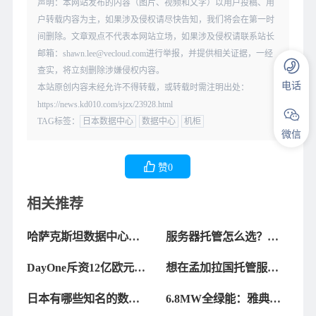
声明：本网站发布的内容（图片、视频和文字）以用户投稿、用
户转载内容为主，如果涉及侵权请尽快告知，我们将会在第一时
间删除。文章观点不代表本网站立场，如果涉及侵权请联系站长
邮箱：shawn.lee@vecloud.com进行举报，并提供相关证据，一经
查实，将立刻删除涉嫌侵权内容。
电话
本站原创内容未经允许不得转载，或转载时需注明出处：
https://news.kd010.com/sjzx/23928.html
TAG标签：
日本数据中心
数据中心
机柜
微信
赞
0
相关推荐
哈萨克斯坦数据中心服
服务器托管怎么选？为
务商大比拼，哪家更靠
什么大家都爱选美国的
DayOne斥资12亿欧元在
想在孟加拉国托管服务
谱？
数据中心
芬兰打造绿色数据中心
器？这些数据中心值得
日本有哪些知名的数据
6.8MW全绿能：雅典
关注！
中心可以提供托管服
ATH3建成，成希腊最大