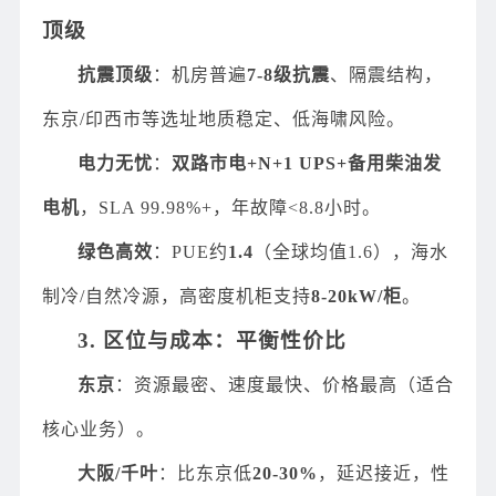
顶级
抗震顶级
：机房普遍
7-8级抗震
、隔震结构，
东京/印西市等选址地质稳定、低海啸风险。
电力无忧
：
双路市电+N+1 UPS+备用柴油发
电机
，SLA 99.98%+，年故障<8.8小时。
绿色高效
：PUE约
1.4
（全球均值1.6），海水
制冷/自然冷源，高密度机柜支持
8-20kW/柜
。
3. 区位与成本：平衡性价比
东京
：资源最密、速度最快、价格最高（适合
核心业务）。
大阪/千叶
：比东京低
20-30%
，延迟接近，性