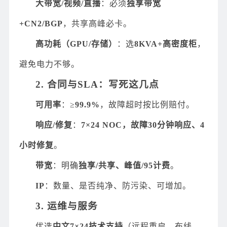
大带宽/视频/直播
：必须
独享带宽
+CN2/BGP
，共享高峰必卡。
高功耗（GPU/存储）
：选
8KVA+高密度柜
，
避免电力不够。
2. 合同与SLA：写死这几点
可用率
：≥
99.9%
，故障超时按比例赔付。
响应/修复
：
7×24 NOC，故障30分钟响应、4
小时修复
。
带宽
：明确
独享/共享、峰值/95计费
。
IP
：数量、是否纯净、防污染、可增加。
3. 运维与服务
优选
中文7×24技术支持
（远程重启、布线、