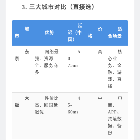
3. 三大城市对比（直接选）
延
城
价
适
优势
迟（中
市
格
合场景
国）
东
网络最
5
高
核
京
强、资源
0-
心业
全、服务商
75ms
务、金
多
融、游
戏、直
播
大
性价比
4
中
电
阪
高、回国延
5-
商、
迟优
60ms
APP、
跨境数
据、备
份