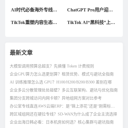
网络解决方案分享
成工具，助力卖家增强
AI时代必备海外专线助
ChatGPT Pro用户迎来
商品曝光度
力Hugging Face访问
新助手：OpenAI发布
TikTok重塑内容生态，
Operator
TikTok AI“黑科技”上
推出生成式AI虚拟人物
线，全球电商直播迎来
功能
新纪元
最新文章
大模型调用预算总超支？先搞懂 Token 计费规则
企业GPU算力怎么选更划算？租赁优势、模式与避坑全指南
AI 训练推理怎么选 GPU？H100/H200/B200/B300 差别在哪
企业多云分散管理处处碰壁？多云互联架构、避坑与优化指南
集团分支跨城访问内网卡顿？异地组网方案对比参考
办公室专线直连AWS云端ERP：是“锦上添花”还是“刚需标配”？
跨区域组网还在硬拉专线？SD-WAN为什么成了企业主流选择
企业出海日韩必看：日本机房如何选？核心集群与避坑指南