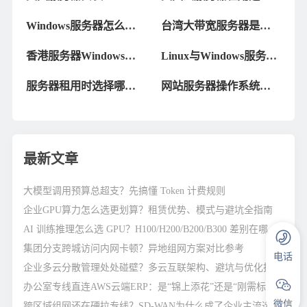
Windows系统需要注意
Linux还是Windows系
Windows服务器怎么添
台湾大带宽服务器是选
什么?
统?
加ip呢？
择Linux还是windows
香港服务器Windows和
Linux与Windows服务器
好？
Linux系统哪个好？
操作系统有什么区别？
服务器租用时选择哪个
网站服务器操作系统选
版本的Windows服务器
择Windows还是Linux
操作系统好?
最新文章
大模型调用预算总超支？先搞懂 Token 计费规则
企业GPU算力怎么选更划算？租赁优势、模式与避坑全指南
AI 训练推理怎么选 GPU？H100/H200/B200/B300 差别在哪
集团分支跨城访问内网卡顿？异地组网方案对比参考
电话
企业多云分散管理处处碰壁？多云互联架构、避坑与优化指南
办公室专线直连AWS云端ERP：是“锦上添花”还是“刚需标配”？
微信
跨区域组网还在硬拉专线？SD-WAN为什么成了企业主流选择