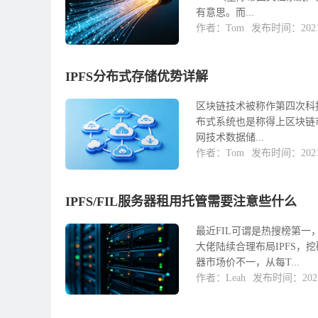
有意思。而...
作者：Tom
发布时间：2021-
IPFS分布式存储优势详解
区块链技术被称作第四次科技
布式系统也是称得上区块链市
网技术数据储...
作者：Tom
发布时间：2021-
IPFS/FIL服务器租用托管需要注意些什么
最近FIL可谓是热搜榜第
大佬陆续合理布局IPFS
器市场价不一，从每T...
作者：Leah
发布时间：2021-