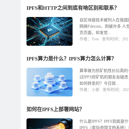
IPFS和HTTP之间到底有啥区别和联系？
自区块链技术被列入在我国
网络Filecoin，则被
页页面，却发觉...
作者：Tom
发布时间：2021-
IPFS算力是什么？IPFS算力怎么计算？
算率做为挖矿机性价比高的
过IPFS挖矿机的朋友会疑
如何转变的？今日就...
作者：小新
发布时间：2021-
如何在IPFS上部署网站？
什么是IPFS？IPFS到底
IPFS（星际帝国文档系