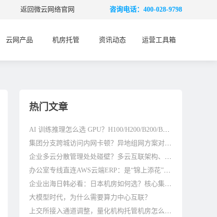
返回微云网络官网
咨询电话：400-028-9798
云网产品
机房托管
资讯动态
运营工具箱
热门文章
AI 训练推理怎么选 GPU？H100/H200/B200/B300 差别在哪
集团分支跨城访问内网卡顿？异地组网方案对比参考
企业多云分散管理处处碰壁？多云互联架构、避坑与优化指南
办公室专线直连AWS云端ERP：是“锦上添花”还是“刚需标配”？
企业出海日韩必看：日本机房如何选？核心集群与避坑指南
大模型时代，为什么需要算力中心互联？
上交所接入通道调整，量化机构托管机房怎么选？