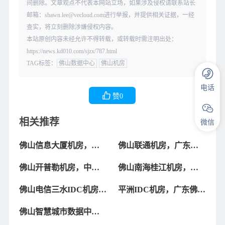
间删除。文章观点不代表本网站立场，如果涉及侵权请联系站长
邮箱：shawn.lee@vecloud.com进行举报，并提供相关证据，一经
查实，将立刻删除涉嫌侵权内容。
本站原创内容未经允许不得转载，或转载时需注明出处：
https://news.kd010.com/sjzx/787.html
TAG标签：
佛山数据中心
佛山机房
电话
赞
0
相关推荐
微信
佛山信息大厦机房，佛
佛山联通机房，广东佛
山信息大厦数据中心IDC
山联通数据中心机房
佛山开普勒机房，中国
佛山南海桂江机房，佛
机房介绍
电信佛山（开普勒）华
山南海桂江数据中心介
佛山电信三水IDC机房,
平洲IDC机房，广东佛山
南数据中心介绍
绍
佛山电信数据中心介绍
南海平洲IDC机房数据中
佛山智慧城市数据中心
心介绍
IDC机房介绍